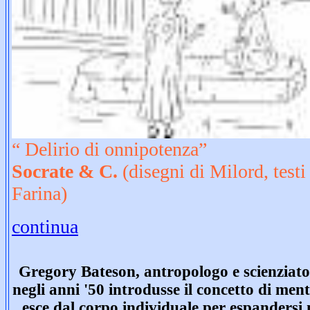
“
Delirio di onnipotenza”
Socrate & C.
(disegni di Milord, tes
Farina)
continua
Gregory Bateson, antropologo e scienziato
negli anni '50 introdusse il concetto di men
esce dal corpo individuale per espandersi 