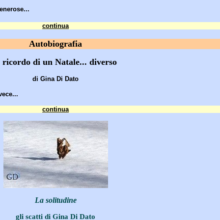
enerose...
continua
Autobiografia
l ricordo di un Natale... diverso
di Gina Di Dato
ece...
continua
La solitudine
gli scatti di Gina Di Dato