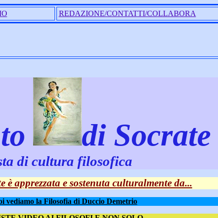
IO
REDAZIONE/CONTATTI/COLLABORA
nto
di Socrate
sta di cultura filosofica
e è apprezzata e sostenuta culturalmente da...
i vediamo la Filosofia di Duccio Demetrio
STE VIDEO AI FILOSOFI E NON SOLO