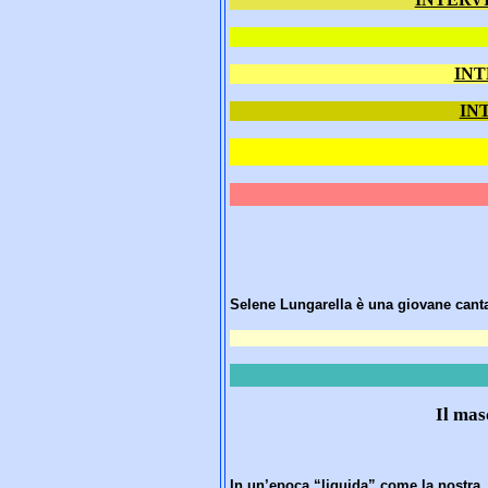
INTE
INT
Selene Lungarella è una giovane cantan
Il masc
In un’epoca “liquida” come la nostra, 