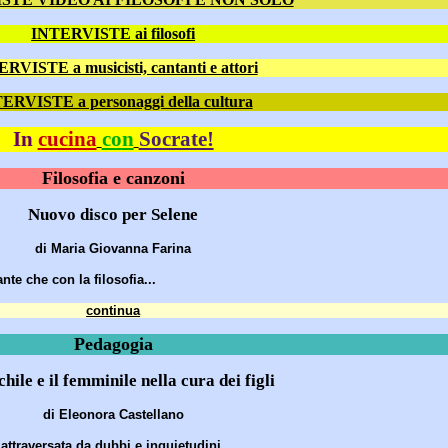
INTERVISTE ai filosofi
RVISTE a musicisti, cantanti e attori
ERVISTE a personaggi della cultura
In
cucina
con
Socrate!
Filosofia e canzoni
Nuovo disco per Selene
di Maria Giovanna Farina
te che con la filosofia...
continua
Pedagogia
hile e il femminile nella cura dei figli
di Eleonora Castellano
attraversata da dubbi e inquietudini...