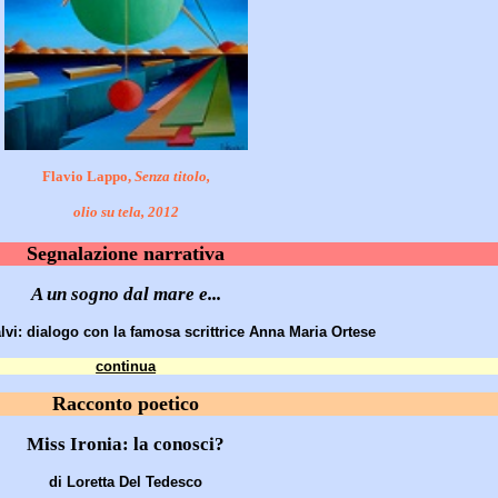
Flavio Lappo,
Senza titolo,
olio su tela, 2012
Segnalazione narrativa
A un sogno dal mare e...
lvi: dialogo con la famosa scrittrice Anna Maria Ortese
continua
Racconto poetico
Miss Ironia: la conosci?
di Loretta Del Tedesco