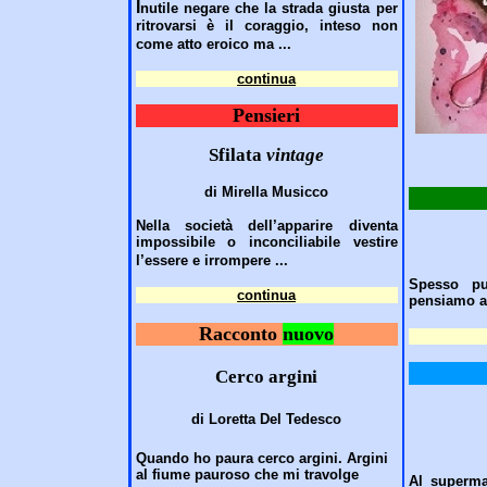
I
nutile negare che la strada giusta per
ritrovarsi è il coraggio, inteso non
come atto eroico ma
...
continua
Pensieri
Sfilata
vintage
di Mirella Musicco
Nella società dell’apparire diventa
impossibile o inconciliabile vestire
l’essere e irrompere
...
Spesso pu
continua
pensiamo ai
Racconto
nuovo
Cerco argini
di Loretta Del Tedesco
Quando ho paura cerco argini. Argini
al fiume pauroso che mi travolge
Al superma