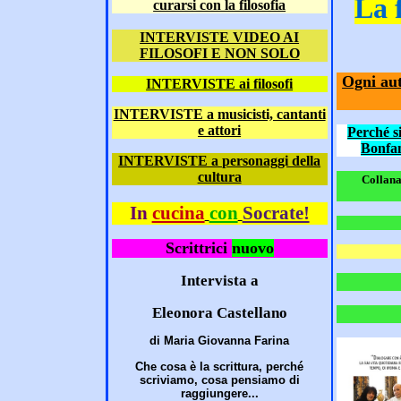
La 
curarsi con la filosofia
INTERVISTE VIDEO AI
FILOSOFI E NON SOLO
Ogni aut
INTERVISTE ai filosofi
INTERVISTE a musicisti, cantanti
e attori
Perché s
Bonfan
INTERVISTE a personaggi della
cultura
Collana
In
cucina
con
Socrate!
Scrittrici
nuovo
Intervista a
Eleonora Castellano
di Maria Giovanna Farina
Che cosa è la scrittura, perché
scriviamo, cosa pensiamo di
raggiungere...