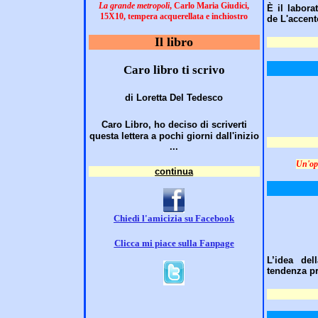
La grande metropoli
, Carlo Maria Giudici,
È il labora
15X10, tempera acquerellata e inchiostro
de L'accent
Il libro
Caro libro ti scrivo
di Loretta Del Tedesco
Caro Libro,
ho deciso di scriverti
questa lettera a pochi giorni dall'inizio
...
Un'ope
continua
Chiedi l'amicizia su Facebook
Clicca mi piace sulla Fanpage
L’idea del
tendenza p