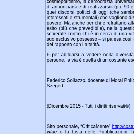
cosmopolitismo, la democrazia universal
di annunciarsi e di realizzarsi» (pp. 90 e
quei discorsi politici di oggi (che semb
interessati e strumentali) che vogliono
povero. Ma anche per chi è refrattario alla 
esito (più che prevedibile), nella questio
schierate contro chi è in cerca di una vi
suo esclusivo possesso – si palesa così il f
del rapporto con l’alterità.
E per abituarsi a vedere nella diversit
persone, la via è quella di un costante e
Federico Sollazzo, docente di Moral Philos
Szeged
(Dicembre 2015 - Tutti i diritti riservati©)
Sito personale, “CriticaMente”
http://cos
vitae
e la Lista delle Pubblicazioni:
h