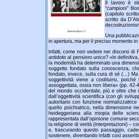
Il lavoro è str
“campioni” fil
(capitolo scrit
scritto da D’Al
decostruzionism
Una pubblicazi
in apertura, ma per il preciso momento in
Infatti, come non vedere nei discorsi di
antidoto al pensiero unico? «In definitiva,
la modernità ha determinato una dimensi
soggetto fondato sulla conoscenza, ch
fondato, invece, sulla cura di sé (…) Ma
soggettività viene a costituirsi, poich
assoggettata, ossia non libera» (pp. 42-
del mondo occidentale, più e oltre che i
dall’oggettività scientifica (con gli svil
autoritario con funzione normalizzatrice
quello psichiatrico, nella dimensione neur
heideggeriana alla miopia delle scienz
rappresentata dall’opinione comune secondo
la religione di verità (interpretazioni) –
e, trascurando questo passaggio, cade
sostenere, diventando infatti così asserib