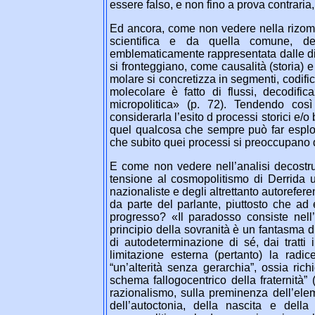
essere falso, e non fino a prova contraria,
Ed ancora, come non vedere nella rizoma
scientifica e da quella comune, de
emblematicamente rappresentata dalle diff
si fronteggiano, come causalità (storia) 
molare si concretizza in segmenti, codific
molecolare è fatto di flussi, decodifi
micropolitica» (p. 72). Tendendo così
considerarla l’esito d processi storici e/
quel qualcosa che sempre può far esplo
che subito quei processi si preoccupano di
E come non vedere nell’analisi decostru
tensione al cosmopolitismo di Derrida u
nazionaliste e degli altrettanto autorefere
da parte del parlante, piuttosto che a
progresso? «Il paradosso consiste nell’in
principio della sovranità è un fantasma d
di autodeterminazione di sé, dai tratti 
limitazione esterna (pertanto) la radi
“un’alterità senza gerarchia”, ossia ri
schema fallogocentrico della fraternità”
razionalismo, sulla preminenza dell’elem
dell’autoctonia, della nascita e del